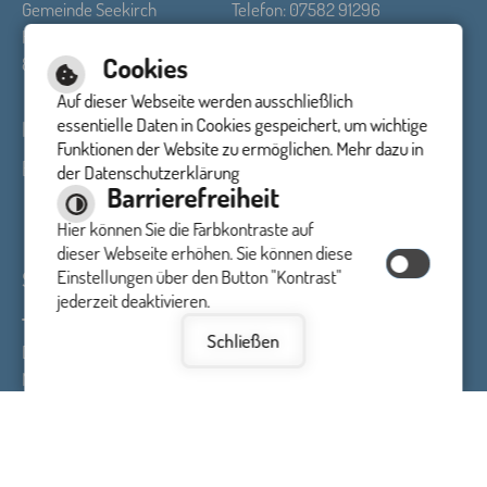
Gemeinde Seekirch
Telefon: 07582 91296
Hauptstraße 23
Fax: 07582 91297
Cookies
88422 Seekirch
E-Mail schreiben
Auf dieser Webseite werden ausschließlich
essentielle Daten in Cookies gespeichert, um wichtige
Impressum
Inhalt
Datenschutzerklärung
Funktionen der Website zu ermöglichen. Mehr dazu in
Barrierefreiheit
Barrierefreie Ansicht
der Datenschutzerklärung
Barrierefreiheit
Hier können Sie die Farbkontraste auf
dieser Webseite erhöhen. Sie können diese
Sprechzeiten Rathaus
Einstellungen über den Button "Kontrast"
jederzeit deaktivieren.
Tag
Uhrzeit
Schließen
Dienstag:
09:00 Uhr - 12:00 Uhr
Mittwoch:
16:30 Uhr - 19:00 Uhr
Donnerstag:
09:00 Uhr - 12:00 Uhr