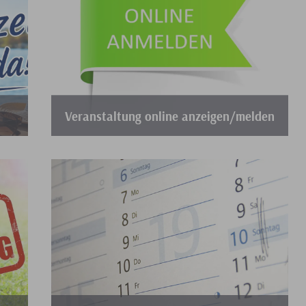
Veranstaltung online anzeigen/melden
das
Anzeige eines vorübergehenden
Gaststättengewerbes nach § 2 Abs. 2 LGastG
Weiterlesen