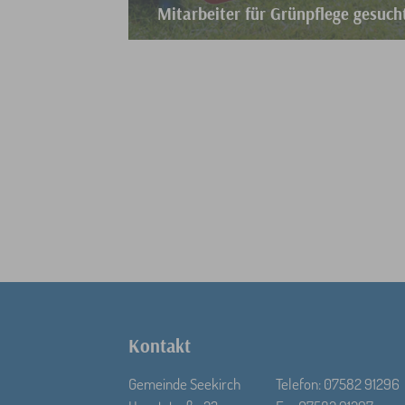
Mitarbeiter für Grünpflege gesuch
Komm zu uns ins Team.
Weiterlesen
Kontakt
Gemeinde Seekirch
Telefon: 07582 91296