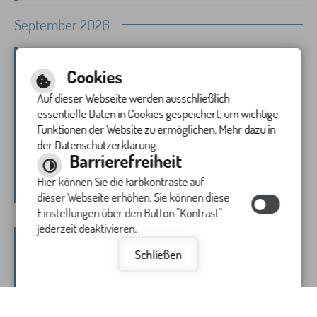
September 2026
Abfalltermin
Cookies
Auf dieser Webseite werden ausschließlich
Fr., 4. September 2026
Papierabfuhr
essentielle Daten in Cookies gespeichert, um wichtige
Funktionen der Website zu ermöglichen. Mehr dazu in
der Datenschutzerklärung
Abfallwirtschaftsbetrieb
Barrierefreiheit
+ mehr
Termin übernehmen
Hier können Sie die Farbkontraste auf
dieser Webseite erhöhen. Sie können diese
Einstellungen über den Button "Kontrast"
jederzeit deaktivieren.
Abfalltermin
Schließen
Mo., 7. September 2026
Gelber Sack