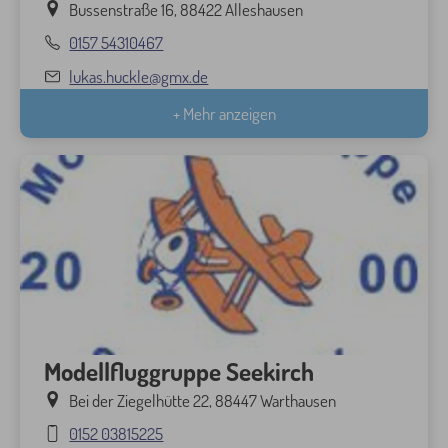
Bussenstraße 16, 88422 Alleshausen
0157 54310467
lukas.huckle@gmx.de
+ Mehr anzeigen
Modellfluggruppe Seekirch
Bei der Ziegelhütte 22, 88447 Warthausen
0152 03815225