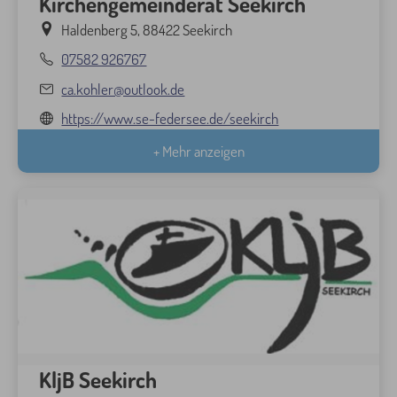
Kirchengemeinderat Seekirch
Haldenberg 5, 88422 Seekirch
07582 926767
ca.kohler@outlook.de
https://www.se-federsee.de/seekirch
+ Mehr anzeigen
KljB Seekirch