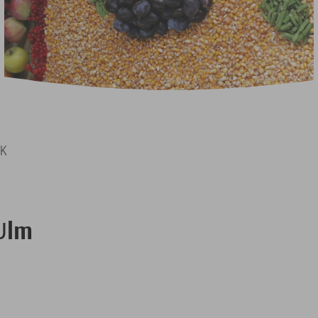
K
Ulm