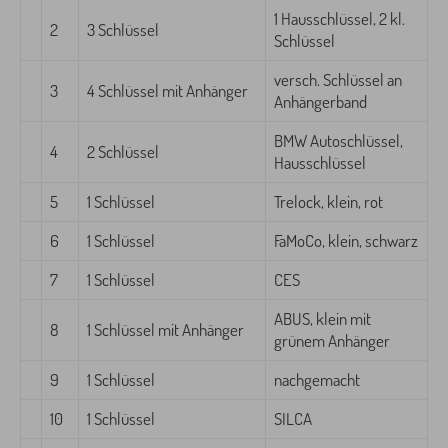
1 Hausschlüssel, 2 kl.
2
3 Schlüssel
Schlüssel
versch. Schlüssel an
3
4 Schlüssel mit Anhänger
Anhängerband
BMW Autoschlüssel,
4
2 Schlüssel
Hausschlüssel
5
1 Schlüssel
Trelock, klein, rot
6
1 Schlüssel
FaMoCo, klein, schwarz
7
1 Schlüssel
CES
ABUS, klein mit
8
1 Schlüssel mit Anhänger
grünem Anhänger
9
1 Schlüssel
nachgemacht
10
1 Schlüssel
SILCA