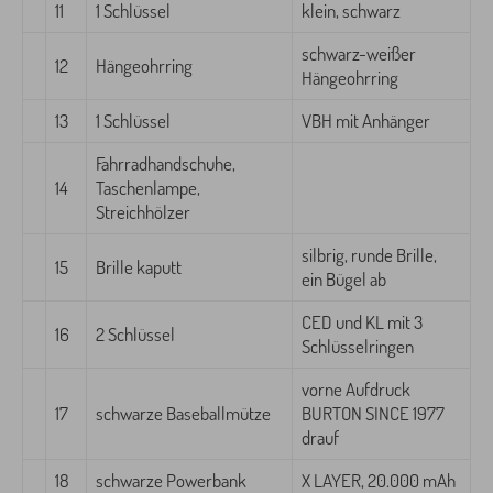
11
1 Schlüssel
klein, schwarz
schwarz-weißer
12
Hängeohrring
Hängeohrring
13
1 Schlüssel
VBH mit Anhänger
Fahrradhandschuhe,
14
Taschenlampe,
Streichhölzer
silbrig, runde Brille,
15
Brille kaputt
ein Bügel ab
CED und KL mit 3
16
2 Schlüssel
Schlüsselringen
vorne Aufdruck
17
schwarze Baseballmütze
BURTON SINCE 1977
drauf
18
schwarze Powerbank
X LAYER, 20.000 mAh