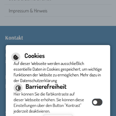
Impressum & Hinweis
Kontakt
Gemeinde Seekirch
Telefon: 07582 91296
Cookies
Hauptstraße 23
Fax: 07582 91297
88422 Seekirch
E-Mail schreiben
Auf dieser Webseite werden ausschließlich
essentielle Daten in Cookies gespeichert, um wichtige
Funktionen der Website zu ermöglichen. Mehr dazu in
Impressum
Inhalt
Datenschutzerklärung
der Datenschutzerklärung
Barrierefreiheit
Barrierefreiheit
Barrierefreie Ansicht
Hier können Sie die Farbkontraste auf
dieser Webseite erhöhen. Sie können diese
Einstellungen über den Button "Kontrast"
jederzeit deaktivieren.
Sprechzeiten Rathaus